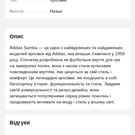
Тип
Кросівки
Висота
Низькі
Опис
Adidas Samba — це одна з найвідоміших та найдавніших
моделей кросівок від Adidas, яка вперше з'явилася у 1950
році. Спочатку розроблена як футбольне взуття для гри
на замерзлих полях, вона з часом стала культовим
повсякденним взуттям, яке цінується за свій стиль і
комфорт. Це легендарні кросівки, які поєднують в собі
багаторічну історію, функціональність та стиль. Завдяки
своїй універсальності та ретро-дизайну, вони
залишаються популярними серед різних поколінь і
продовжують впливати на моду і стиль у всьому світі.
Відгуки