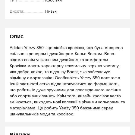
Тип
Кросівки
Висота
Низькі
Опис
Adidas Yeezy 350 - це лінійка кросівок, яка була створена
спільно з репером і дизайнером Каньє Вестом. Вона
відома своїм унікальним дизайном та комфортом.
Кросівки мають характерну текстильну верхню частину,
яка добре дихає, та підошву Boost, яка забезпечує
відмінну амортизацію. Особливість Yeezy 350 полягає в
їхній здатності легко підлаштовуватися до форми ноги,
що робить їх дуже зручними для повсякденного носіння
або спортивних занять. Крім того, дизайн кросівок часто
змінюється, виходять нові колекції з різними кольорами та
матеріалами. Це робить Yeezy 350 бажаними серед
шанувальників моди та кросівок.
Відгуки