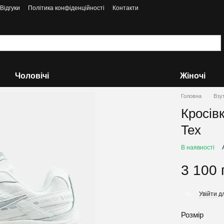
Відгуки
Політика конфіденційності
Контакти
Чоловічі
Жіночі
Головна
Взу
Кросівк
Tex
В наявності
3 100 
Увійти
дл
%
Розмір