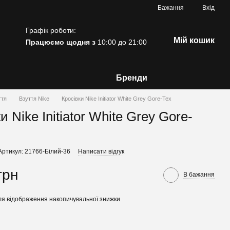
Бажання
Вхід
Графік роботи:
Мій кошик
Працюємо щодня з
10:00 до 21:00
Бренди
ття
Взуття Nike
Кросівки Nike Initiator White Grey Gore-Tex
и Nike Initiator White Grey Gore-
Артикул: 21766-Білий-36
Написати відгук
грн
В бажання
я відображення накопичувальної знижки