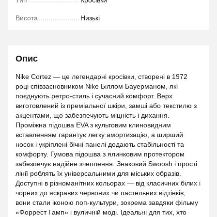
Тип
Кросівки
Висота
Низькі
Опис
Nike Cortez — це легендарні кросівки, створені в 1972
році співзасновником Nike Біллом Бауерманом, які
поєднують ретро-стиль і сучасний комфорт. Верх
виготовлений із преміальної шкіри, замші або текстилю з
акцентами, що забезпечують міцність і дихання.
Проміжна підошва EVA з культовим клиновидним
вставленням гарантує легку амортизацію, а ширший
носок і укріплені бічні панелі додають стабільності та
комфорту. Гумова підошва з ялинковим протектором
забезпечує надійне зчеплення. Знаковий Swoosh і прості
лінії роблять їх універсальними для міських образів.
Доступні в різноманітних кольорах — від класичних білих і
чорних до яскравих червоних чи пастельних відтінків,
вони стали іконою поп-культури, зокрема завдяки фільму
«Форрест Гамп» і вуличній моді. Ідеальні для тих, хто