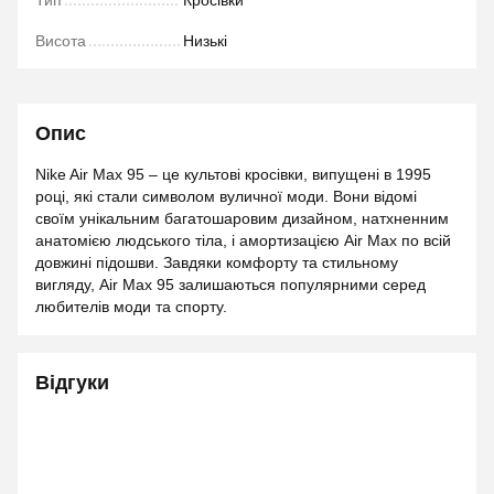
Тип
Кросівки
Висота
Низькі
Опис
Nike Air Max 95 – це культові кросівки, випущені в 1995
році, які стали символом вуличної моди. Вони відомі
своїм унікальним багатошаровим дизайном, натхненним
анатомією людського тіла, і амортизацією Air Max по всій
довжині підошви. Завдяки комфорту та стильному
вигляду, Air Max 95 залишаються популярними серед
любителів моди та спорту.
Відгуки