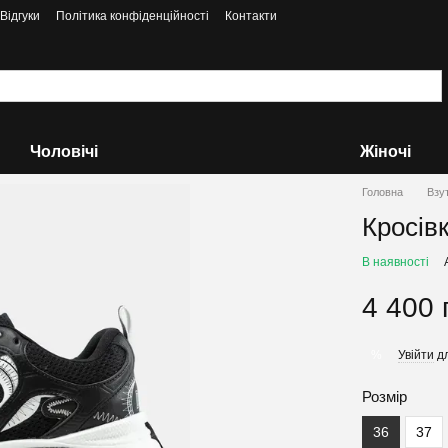
Відгуки
Політика конфіденційності
Контакти
Чоловічі
Жіночі
Головна
Взу
Кросівк
В наявності
4 400 
Увійти
дл
%
Розмір
36
37