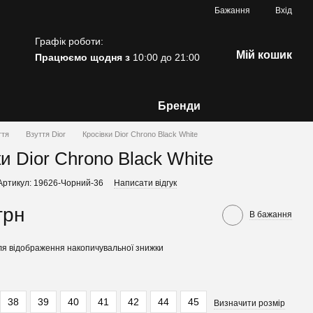
Бажання
Вхід
Графік роботи:
Мій кошик
Працюємо щодня з
10:00 до 21:00
Бренди
ття
Взуття Dior
Кросівки Dior Chrono Black White
и Dior Chrono Black White
Артикул: 19626-Чорний-36
Написати відгук
грн
В бажання
я відображення накопичувальної знижки
38
39
40
41
42
44
45
Визначити розмір