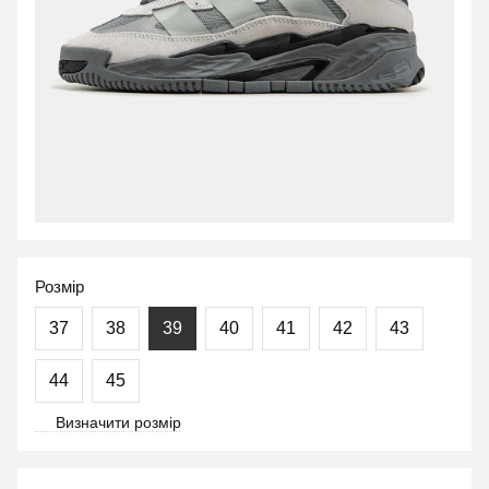
Розмір
37
38
39
40
41
42
43
44
45
Визначити розмір