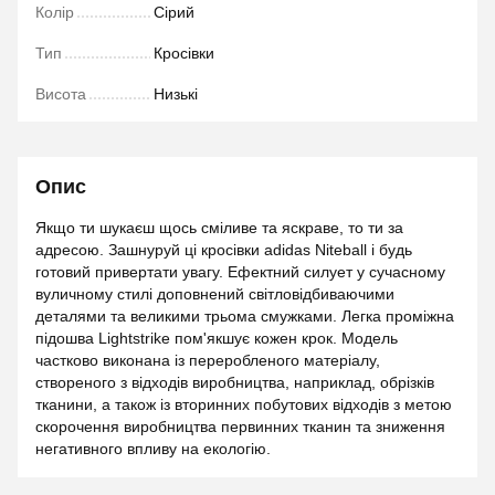
Колір
Сірий
Тип
Кросівки
Висота
Низькі
Опис
Якщо ти шукаєш щось сміливе та яскраве, то ти за
адресою. Зашнуруй ці кросівки adidas Niteball і будь
готовий привертати увагу. Ефектний силует у сучасному
вуличному стилі доповнений світловідбиваючими
деталями та великими трьома смужками. Легка проміжна
підошва Lightstrike пом'якшує кожен крок. Модель
частково виконана із переробленого матеріалу,
створеного з відходів виробництва, наприклад, обрізків
тканини, а також із вторинних побутових відходів з метою
скорочення виробництва первинних тканин та зниження
негативного впливу на екологію.